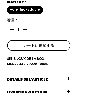
MATIERE
*
Acier inoxydable
数量
*
カートに追加する
SET BIJOUX DE LA
BOX
MENSUELLE
D'AOUT 2024
DETAILS DE L'ARTICLE
Type de bijoux :
SET DE 4 BIJOUX
LIVRAISON & RETOUR
LIVRAISON :
Livraison (lettre suivie - La Poste)