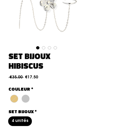
SET BIJOUX
HIBISCUS
通常価格
セール価格
 €35.00 
€17.50
COULEUR
*
SET BIJOUX
*
4 unités