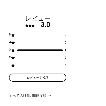
après traitement de votre
commande
- France Métropolitaine
レビュー
approximativement
2 à 5 jours
ouvrés
(3€)
3.0
5つ星のうち3と評価されています。
- Monde entier
approximativement
3 à 7 jours
5
0
ouvrés
(6€)
Commande supérieur à 100€ TTC
4
0
(colissimo - La Poste)
3
1
RETOUR :
2
0
Les retours peuvent être effectués
1
0
14 jours après reception de votre
commande
(échange, avoir ou
remboursement) Frais de retours à
レビューを投稿
la charge du client.
Plus de
renseignements
sur contact@nemerys.com
すべての評価, 関連度順