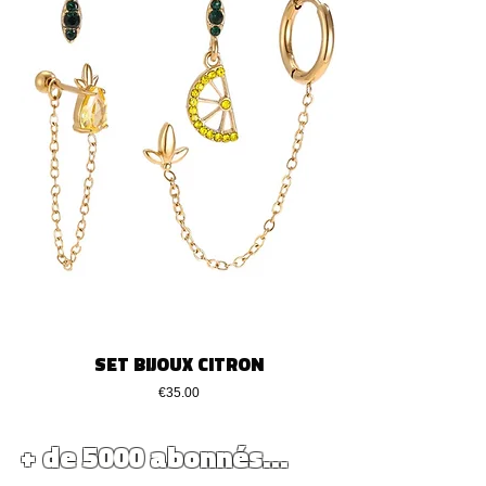
SET BIJOUX CITRON
価格
€35.00
+ de 5000 abonnés...