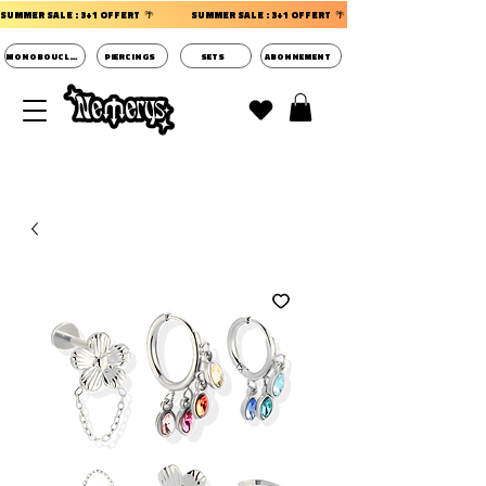
SUMMER SALE : 3+1 OFFERT  🌴                 
MONOBOUCLES
PIERCINGS
SETS
ABONNEMENT
DECOUVRIR LES POCHETTES SURPRISES BIJOUX
D'OREILLES ⭐