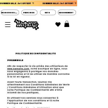
SUMMER SALE : 3+1 OFFERT  🌴                 
MONOBOUCLES
PIERCINGS
SETS
ABONNEMENT
DECOUVRIR LES POCHETTES SURPRISES BIJOUX
D'OREILLES ⭐
POLITIQUE DE CONFIDENTIALITE
PREAMBULE
Afin de respecter la vie privée des utilisateurs de
www.nemerys.com
, notre boutique en ligne, nous
nous engageons à protéger vos données
personnelles et à les utiliser de manière conforme
à la loi en vigueur.
Avant toute transaction, veuillez lire
attentivement nos Conditions Générales de Vente
/ Conditions Générales d’Utilisation ainsi que
notre Politique de Confidentialité afin d’être
informé de nos pratiques.
En utilisant nos services vous consentez à
l’application de nos conditions et à notre
Politique de Confidentialité.