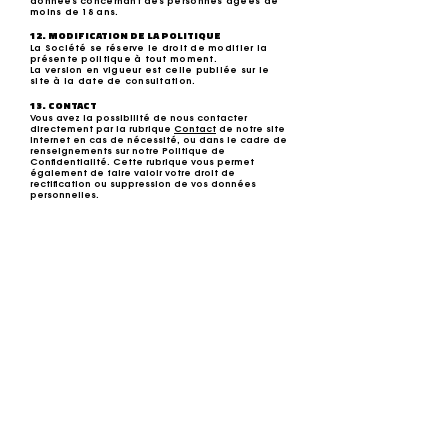
données concernant des personnes âgées de
moins de 18 ans.
12. MODIFICATION DE LA POLITIQUE
La Société se réserve le droit de modifier la
présente politique à tout moment.
La version en vigueur est celle publiée sur le
site à la date de consultation.
13. CONTACT
Vous avez la possibilité de nous contacter
directement par la rubrique
Contact
de notre site
internet en cas de nécessité, ou dans le cadre de
renseignements sur notre Politique de
Confidentialité. Cette rubrique vous permet
également de faire valoir votre droit de
rectification ou suppression de vos données
personnelles.