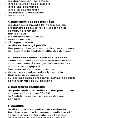
Les données sont collectées :
lors de la création de compte
lors d’une commande
lors d’un abonnement
via formulaire de contact
via cookies
4. DESTINATAIRES DES DONNÉES
Les données peuvent être transmises aux
prestataires nécessaires à l’exécution du
contrat, notamment :
transporteurs
prestataires de paiement
solution emailing
hébergeur du site
Le site est hébergé par Wix.
Ces prestataires sont contractuellement tenus
de respecter la confidentialité des données.
5. TRANSFERT HORS UNION EUROPÉENNE
Certaines données peuvent être transférées
hors Union européenne (notamment via des
outils technologiques).
Ces transferts sont encadrés par :
des clauses contractuelles types de la
Commission européenne
ou des mécanismes reconnus comme adéquats
par la Commission européenne
6. PAIEMENTS SÉCURISÉS
Les paiements sont traités via des prestataires
conformes à la norme PCI-DSS.
La Société ne conserve aucune donnée
bancaire.
7. COOKIES
Le site utilise des cookies nécessaires au
fonctionnement, à la mesure d’audience et à
l’amélioration de l’expérience utilisateur.