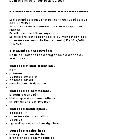
Dernière mise à jour le 23/02/2024
1. IDENTITÉ DU RESPONSABLE DU TRAITEMENT
Les données personnelles sont collectées par :
SAS NEMERYS
48 rue Claude Balbastre – 34070 Montpellier –
France
Email : contact@nemerys.com
La Société est responsable du traitement des
données au sens du Règlement (UE) 2016/679
(RGPD).
2. DONNÉES COLLECTÉES
Nous collectons les catégories de données
suivantes :
Données d’identification :
nom
prénom
adresse postale
adresse email
numéro de téléphone
Données de commande :
produits achetés
historique des transactions
informations de livraison
Données techniques :
adresse IP
données de navigation
cookies
type d’appareil et navigateur
Données marketing :
inscription newsletter
préférences commerciales