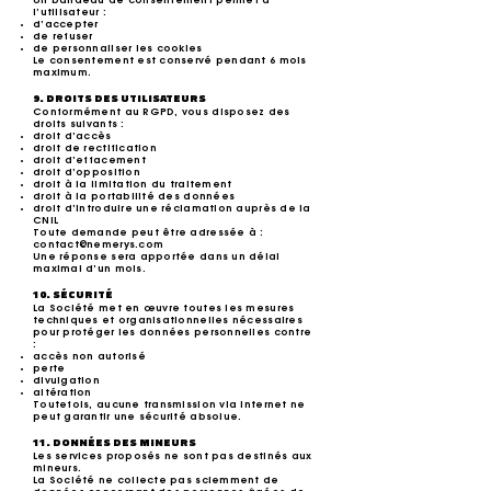
Un bandeau de consentement permet à
l’utilisateur :
d’accepter
de refuser
de personnaliser les cookies
Le consentement est conservé pendant 6 mois
maximum.
9. DROITS DES UTILISATEURS
Conformément au RGPD, vous disposez des
droits suivants :
droit d’accès
droit de rectification
droit d’effacement
droit d’opposition
droit à la limitation du traitement
droit à la portabilité des données
droit d’introduire une réclamation auprès de la
CNIL
Toute demande peut être adressée à :
contact@nemerys.com
Une réponse sera apportée dans un délai
maximal d’un mois.
10. SÉCURITÉ
La Société met en œuvre toutes les mesures
techniques et organisationnelles nécessaires
pour protéger les données personnelles contre
:
accès non autorisé
perte
divulgation
altération
Toutefois, aucune transmission via Internet ne
peut garantir une sécurité absolue.
11. DONNÉES DES MINEURS
Les services proposés ne sont pas destinés aux
mineurs.
La Société ne collecte pas sciemment de