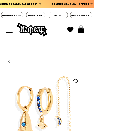
SUMMER SALE : 3+1 OFFERT  🌴                 
MONOBOUCLES
PIERCINGS
SETS
ABONNEMENT
DECOUVRIR LES POCHETTES SURPRISES BIJOUX
D'OREILLES ⭐