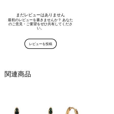
bijou d'oreille a été dessiné par
- France Métropolitaine
Nemerys dans le sud de la France.
approximativement
2 à 5 jours
Ce set peut être porté seul ou
ouvrés
まだレビューはありません
(3€)
associé pour créer des
- Monde entier
最初のレビューを書きませんか？ あなた
compositions personnalisées.
のご意見・ご要望をぜひ共有してくださ
approximativement
3 à 7 jours
い。
ouvrés
(6€)
Commande supérieur à 100€ TTC
(colissimo - La Poste)
レビューを投稿
RETOUR :
Les retours peuvent être effectués
14 jours après reception de votre
commande
(échange, avoir ou
関連商品
remboursement) Frais de retours à
la charge du client.
Plus de
renseignements
sur contact@nemerys.com