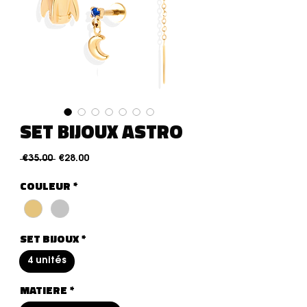
SET BIJOUX ASTRO
通常価格
セール価格
 €35.00 
€28.00
COULEUR
*
SET BIJOUX
*
4 unités
MATIERE
*