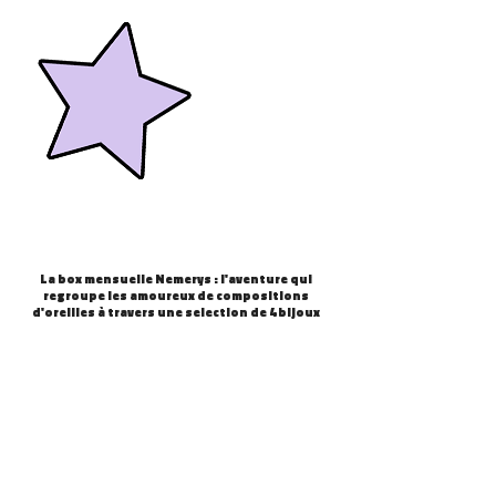
La box mensuelle Nemerys : l'aventure qui
regroupe les amoureux de compositions
d'oreilles à travers une selection de 4 bijoux
par mois.
PIERCING PENDENTIF LUNE 1,2MM
PIERCING PENDENTIF TRIO 1,2MM
PIERCING BANANE ETOILE 1,2MM
PIERCING PENDENTIF PAPILLON
PIERCING ANNEAU PENDENTIF
PIERCING ANNEAU ETINCELLE
POCHETTE SURPRISE ETE
PIERCING BANANE ECLAIR
SET BIJOUX PUERTO RICO
SET BIJOUX COCCINELLE
SET BIJOUX PAPILLON
POCHETTE SURPRISE
POCHETTE SURPRISE
SET BIJOUX COEUR
SET BIJOUX LAPIN
COEUR 1,2MM
1,2MM
1,2MM
 UN NOUVEL UNIVERS SURPRISE CHAQUE MOIS DANS TA BOX MENSUELL
在庫なし
在庫なし
通常価格
通常価格
通常価格
通常価格
通常価格
通常価格
価格
価格
価格
価格
セール価格
セール価格
セール価格
セール価格
セール価格
セール価格
€35.00
€35.00
€35.00
€35.00
€35.00
€35.00
€35.00
€13.50
€13.50
€10.00
€25.00
€31.50
€31.50
€25.00
€31.50
€31.50
価格
価格
価格
€13.00
€15.00
€16.00