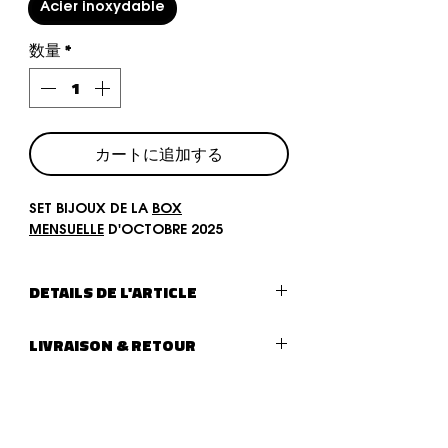
Acier inoxydable
数量
*
カートに追加する
SET BIJOUX DE LA
BOX
MENSUELLE
D'OCTOBRE 2025
DETAILS DE L'ARTICLE
Type de bijoux :
SET DE 4 BIJOUX
LIVRAISON & RETOUR
Matière :
ACIER INOXYDABLE
Coffret bijoux contenant un set de
LIVRAISON :
4 bijoux uniques et réalisés en
Livraison (lettre suivie - La Poste)
acier inoxydable durable et serti
après traitement de votre
de zirconium colorés. Chaque
commande