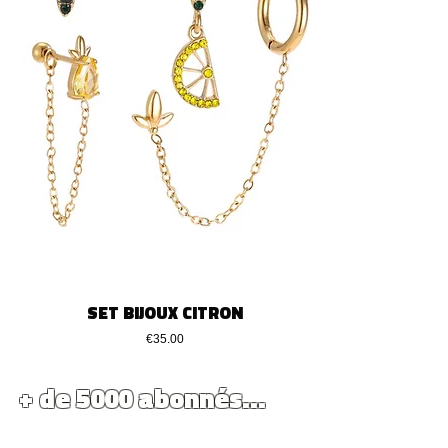
SET BIJOUX CITRON
価格
€35.00
+ de 5000 abonnés...