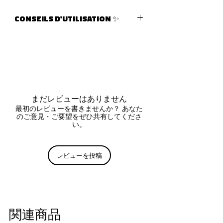
Composition : Acier inoxydable
LIVRAISON :
Bijou résistant à l'eau 💧
CONSEILS D'UTILISATION ✨
Livraison (lettre suivie - La Poste)
après traitement de votre
VENDUE A L'UNITE
Comment le nettoyer ?
commande
Pour garantir sa brillance, frottez
- France Métropolitaine
régulièrement votre bijou avec
approximativement
2 à 5 jours
une chamoisine.
ouvrés
(3€)
- Monde entier
Quelles précautions ?
approximativement
3 à 7 jours
Pour protéger vos bijoux des
まだレビューはありません
ouvrés
(6€)
rayures et de la lumière, veillez à
最初のレビューを書きませんか？ あなた
Commande supérieur à 100€ TTC
のご意見・ご要望をぜひ共有してくださ
ranger vos bijoux dans leur
(colissimo - La Poste)
い。
emballage d'origine. Evitez
notamment le contact avec
RETOUR :
l'humidité, le parfum et les
レビューを投稿
Les retours peuvent être effectués
cosmétiques.
14 jours après reception de votre
commande
(échange, avoir ou
remboursement) Frais de retours à
la charge du client.
Plus de
関連商品
renseignements
sur contact@nemerys.com