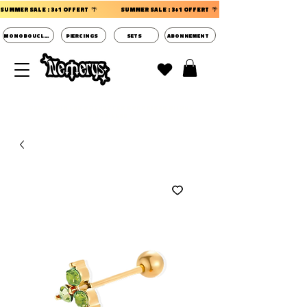
SUMMER SALE : 3+1 OFFERT  🌴                 
MONOBOUCLES
PIERCINGS
SETS
ABONNEMENT
DECOUVRIR LES POCHETTES SURPRISES BIJOUX
D'OREILLES ⭐