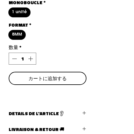
MONOBOUCLE
*
1 unité
FORMAT
*
8MM
数量
*
カートに追加する
DETAILS DE L'ARTICLE 👂
Type de bijoux :
piercing
LIVRAISON & RETOUR 🚚
Fermoir :
labret