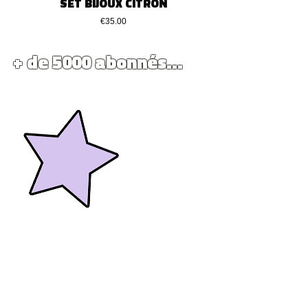
SET BIJOUX CITRON
価格
€35.00
+ de 5000 abonnés...
La box mensuelle Nemerys : l'aventure qui
regroupe les amoureux de compositions
d'oreilles à travers une selection de 4 bijoux
par mois.